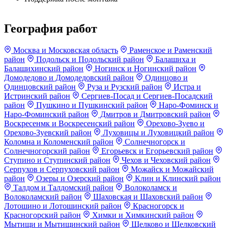
География работ
Москва и Московская область
Раменское и Раменский
район
Подольск и Подольский район
Балашиха и
Балашихинский район
Ногинск и Ногинский район
Домодедово и Домодедовский район
Одинцово и
Одинцовский район
Руза и Рузский район
Истра и
Истринский район
Сергиев-Посад и Сергиев-Посадский
район
Пушкино и Пушкинский район
Наро-Фоминск и
Наро-Фоминский район
Дмитров и Дмитровский район
Воскресенмк и Воскресенский район
Орехово-Зуево и
Орехово-Зуевский район
Луховицы и Луховицкий район
Коломна и Коломенский район
Солнечногорск и
Солнечногорский район
Егорьевск и Егорьевский район
Ступино и Ступинский район
Чехов и Чеховский район
Серпухов и Серпуховский район
Можайск и Можайский
район
Озеры и Озерский район
Клин и Клинский район
Талдом и Талдомский район
Волоколамск и
Волоколамский район
Шаховская и Шаховский район
Лотошино и Лотошинский район
Красногорск и
Красногорский район
Химки и Химкинский район
Мытищи и Мытищинский район
Щелково и Щелковский