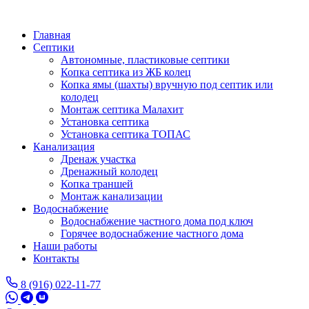
Перейти
к
Главная
основному
Септики
содержанию
Автономные, пластиковые септики
Копка септика из ЖБ колец
Копка ямы (шахты) вручную под септик или
колодец
Монтаж септика Малахит
Установка септика
Установка септика ТОПАС
Канализация
Дренаж участка
Дренажный колодец
Копка траншей
Монтаж канализации
Водоснабжение
Водоснабжение частного дома под ключ
Горячее водоснабжение частного дома
Наши работы
Контакты
8 (916) 022-11-77