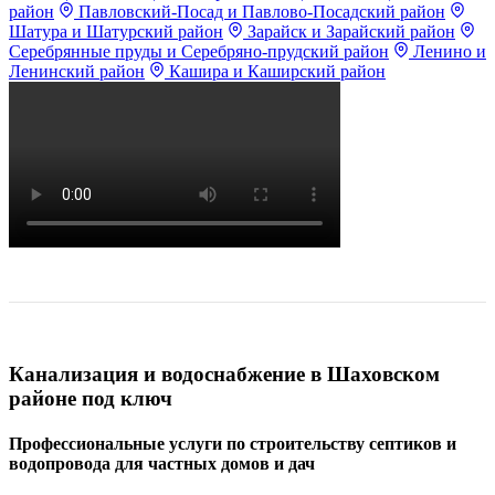
район
Павловский-Посад и Павлово-Посадский район
Шатура и Шатурский район
Зарайск и Зарайский район
Серебрянные пруды и Серебряно-прудский район
Ленино и
Ленинский район
Кашира и Каширский район
Канализация и водоснабжение в Шаховском
районе под ключ
Профессиональные услуги по строительству септиков и
водопровода для частных домов и дач